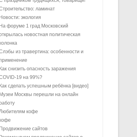
С праздником трудящихся, товарищи!
Строительство: ламинат
Новости: экология
На форуме 1 град Московский
открылась новостная политическая
колонка
Слэбы из травертина: особенности и
применение
Как снизить опасность заражения
COVID-19 на 99%?
Как сделать успешным ребёнка [видео]
Музеи Москвы перешли на онлайн
работу
Любителям кофе
кофе
Продвижение сайтов