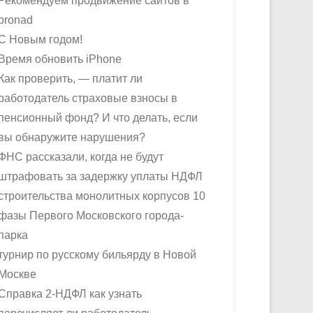
Рекомендуем продвижение сайтов в
pronad
С Новым годом!
Время обновить iPhone
Как проверить, — платит ли
работодатель страховые взносы в
пенсионный фонд? И что делать, если
вы обнаружите нарушения?
ФНС рассказали, когда не будут
штрафовать за задержку уплаты НДФЛ
строительства монолитных корпусов 10
фазы Первого Московского города-
парка
турнир по русскому бильярду в Новой
Москве
Справка 2-НДФЛ как узнать