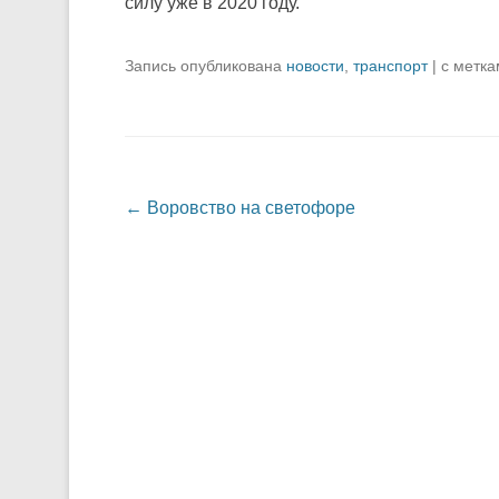
силу уже в 2020 году.
Запись опубликована
новости
,
транспорт
|
с метк
Навигация по записям
←
Воровство на светофоре