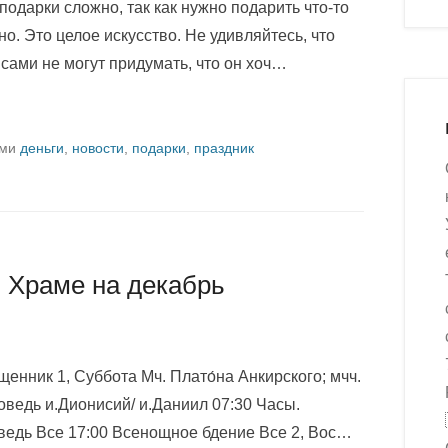
одарки сложно, так как нужно подарить что-то
но. Это целое искусство. Не удивляйтесь, что
 сами не могут придумать, что он хоч…
ами
деньги
,
новости
,
подарки
,
праздник
 Храме на декабрь
нник 1, Суббота Мч. Плато́на Анкирского; мчч.
поведь и.Дионисий/ и.Даниил 07:30 Часы.
ведь Все 17:00 Всенощное бдение Все 2, Вос…