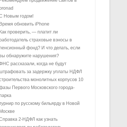
Рекомендуем продвижение сайтов в
pronad
С Новым годом!
Время обновить iPhone
Как проверить, — платит ли
работодатель страховые взносы в
пенсионный фонд? И что делать, если
вы обнаружите нарушения?
ФНС рассказали, когда не будут
штрафовать за задержку уплаты НДФЛ
строительства монолитных корпусов 10
фазы Первого Московского города-
парка
турнир по русскому бильярду в Новой
Москве
Справка 2-НДФЛ как узнать