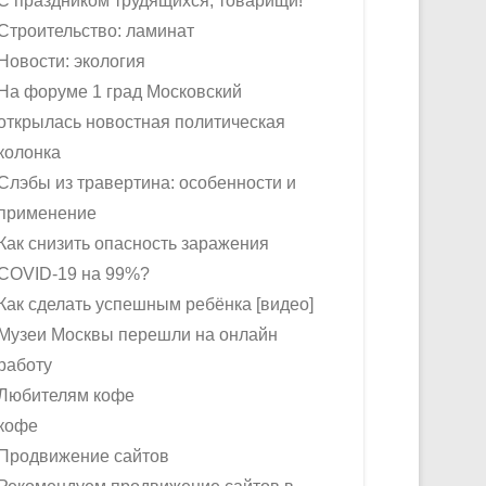
С праздником трудящихся, товарищи!
Строительство: ламинат
Новости: экология
На форуме 1 град Московский
открылась новостная политическая
колонка
Слэбы из травертина: особенности и
применение
Как снизить опасность заражения
COVID-19 на 99%?
Как сделать успешным ребёнка [видео]
Музеи Москвы перешли на онлайн
работу
Любителям кофе
кофе
Продвижение сайтов