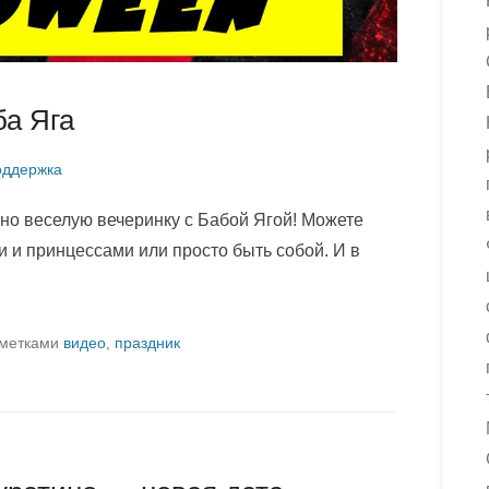
ба Яга
оддержка
шно веселую вечеринку с Бабой Ягой! Можете
 и принцессами или просто быть собой. И в
 метками
видео
,
праздник