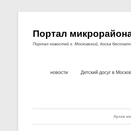
Портал микрорайона
Портал новостей г. Московский, доска бесплат
Основное меню
Перейти к содержимому
новости
Детский досуг в Моско
Архив ме