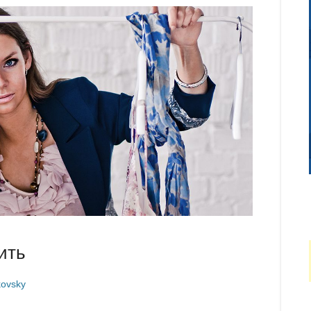
ить
ovsky