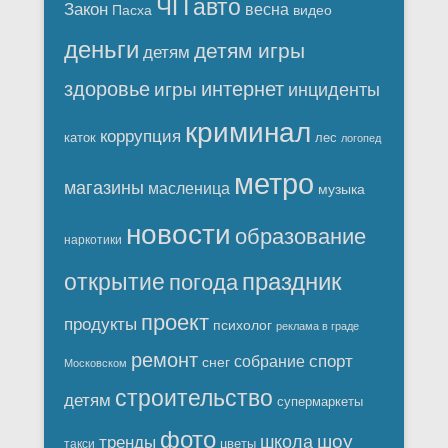
ЧП
авто
Закон
весна
Пасха
видео
деньги
детям игры
детям
здоровье
интернет
игры
инциденты
криминал
коррупция
каток
лес
логопед
метро
магазины
масленица
музыка
новости
образование
наркотики
праздник
открытие
погода
проект
продукты
психолог
реклама в граде
ремонт
спорт
собрание
снег
Московском
строительство
детям
супермаркеты
фото
шоу
школа
тренды
цветы
такси