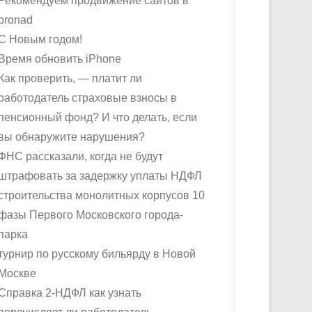
Рекомендуем продвижение сайтов в
pronad
С Новым годом!
Время обновить iPhone
Как проверить, — платит ли
работодатель страховые взносы в
пенсионный фонд? И что делать, если
вы обнаружите нарушения?
ФНС рассказали, когда не будут
штрафовать за задержку уплаты НДФЛ
строительства монолитных корпусов 10
фазы Первого Московского города-
парка
турнир по русскому бильярду в Новой
Москве
Справка 2-НДФЛ как узнать