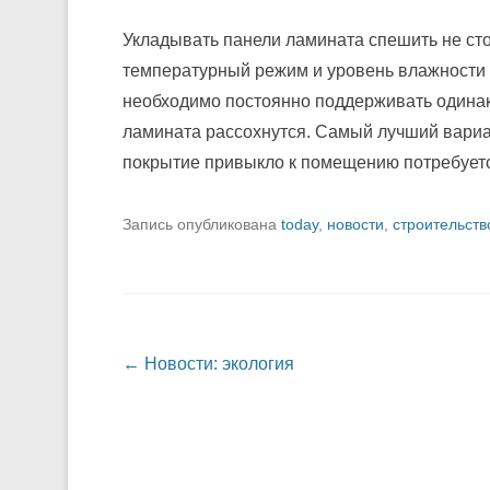
Укладывать панели ламината спешить не сто
температурный режим и уровень влажности в
необходимо постоянно поддерживать одинако
ламината рассохнутся. Самый лучший вариан
покрытие привыкло к помещению потребуется
Запись опубликована
today
,
новости
,
строительств
Навигация по записям
←
Новости: экология