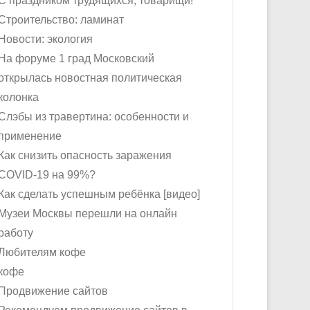
С праздником трудящихся, товарищи!
Строительство: ламинат
Новости: экология
На форуме 1 град Московский
открылась новостная политическая
колонка
Слэбы из травертина: особенности и
применение
Как снизить опасность заражения
COVID-19 на 99%?
Как сделать успешным ребёнка [видео]
Музеи Москвы перешли на онлайн
работу
Любителям кофе
кофе
Продвижение сайтов