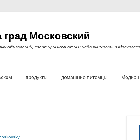
 град Московский
ных объявлений, квартиры комнаты и недвижимость в Московско
вском
продукты
домашние питомцы
Медиаци
moskovsky