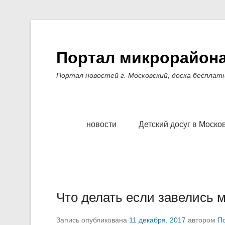
Портал микрорайона
Портал новостей г. Московский, доска бесплат
Основное меню
Перейти к содержимому
новости
Детский досуг в Моско
Что делать если завелись 
Запись опубликована
11 декабря, 2017
автором
П