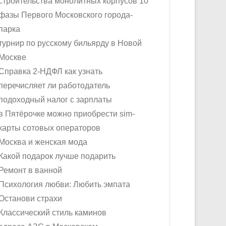
строительства монолитных корпусов 10
фазы Первого Московского города-
парка
турнир по русскому бильярду в Новой
Москве
Справка 2-НДФЛ как узнать
перечисляет ли работодатель
подоходный налог с зарплаты
в Пятёрочке можно приобрести sim-
карты сотовых операторов
Москва и женская мода
Какой подарок лучше подарить
Ремонт в ванной
Психология любви: Любить эмпата
Останови страхи
Классический стиль каминов