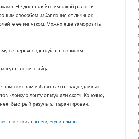
ками. Не доставляйте им такой радости –
рошим способом избавления от личинок
олейте ее кипятком. Можно еще заморозить
ому не переусердствуйте с поливом.
могут отложить яйца.
е поможет вам избавиться от надоедливых
ов клейкую ленту от мух или скотч. Конечно,
енее, быстрый результат гарантирован.
тво
|
с метками
новости
,
строительство