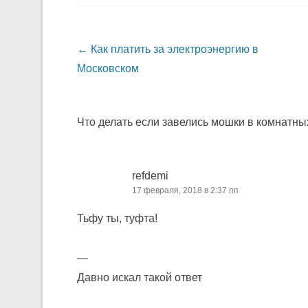
Навигация по записям
←
Как платить за электроэнергию в
Московском
Что делать если завелись мошки в комнатны
refdemi
17 февраля, 2018 в 2:37 пп
Тьфу ты, туфта!
—
Давно искал такой ответ