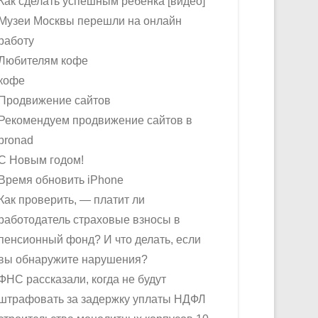
Как сделать успешным ребёнка [видео]
Музеи Москвы перешли на онлайн
работу
Любителям кофе
кофе
Продвижение сайтов
Рекомендуем продвижение сайтов в
pronad
С Новым годом!
Время обновить iPhone
Как проверить, — платит ли
работодатель страховые взносы в
пенсионный фонд? И что делать, если
вы обнаружите нарушения?
ФНС рассказали, когда не будут
штрафовать за задержку уплаты НДФЛ