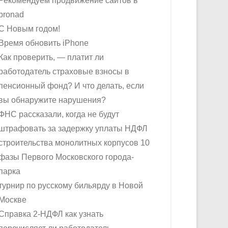
Рекомендуем продвижение сайтов в
pronad
С Новым годом!
Время обновить iPhone
Как проверить, — платит ли
работодатель страховые взносы в
пенсионный фонд? И что делать, если
вы обнаружите нарушения?
ФНС рассказали, когда не будут
штрафовать за задержку уплаты НДФЛ
строительства монолитных корпусов 10
фазы Первого Московского города-
парка
турнир по русскому бильярду в Новой
Москве
Справка 2-НДФЛ как узнать