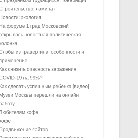
С праздником трудящихся, товарищи!
Строительство: ламинат
Новости: экология
На форуме 1 град Московский
открылась новостная политическая
колонка
Слэбы из травертина: особенности и
применение
Как снизить опасность заражения
COVID-19 на 99%?
Как сделать успешным ребёнка [видео]
Музеи Москвы перешли на онлайн
работу
Любителям кофе
кофе
Продвижение сайтов