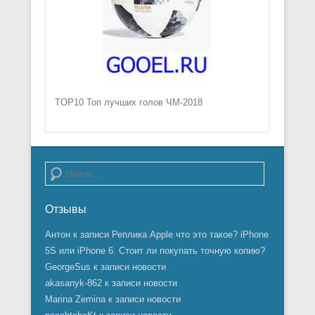
TOP10 Топ лучших голов ЧМ-2018
Поиск
Отзывы
Антон
к записи
Реплика Apple что это такое? iPhone
5S или iPhone 6. Стоит ли покупать точную копию?
GeorgeSus
к записи
новости
akasanyk-862
к записи
новости
Marina Zemina
к записи
новости