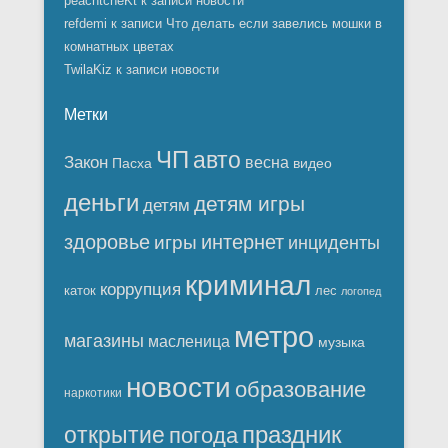
peachtcheKt
к записи
новости
refdemi
к записи
Что делать если завелись мошки в
комнатных цветах
TwilaKiz
к записи
новости
Метки
ЧП
авто
Закон
весна
Пасха
видео
деньги
детям игры
детям
здоровье
интернет
игры
инциденты
криминал
коррупция
каток
лес
логопед
метро
магазины
масленица
музыка
новости
образование
наркотики
праздник
открытие
погода