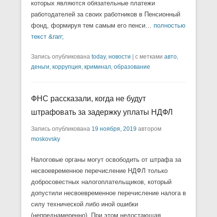
которых являются обязательные платежи
работодателей за своих работников в Пенсионный
фонд, формируя тем самым его пенси…
полностью
текст &rarr;
Запись опубликована
today
,
новости
|
с метками
авто
,
деньги
,
коррупция
,
криминал
,
образование
ФНС рассказали, когда не будут
штрафовать за задержку уплаты НДФЛ
Запись опубликована
19 ноября, 2019
автором
moskovsky
Налоговые органы могут освободить от штрафа за
несвоевременное перечисление НДФЛ только
добросовестных налогоплательщиков, который
допустили несвоевременное перечисление налога в
силу технической либо иной ошибки
(непреднамеренно). При этом недостающая…