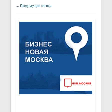
Навигация по записям
←
Предыдущие записи