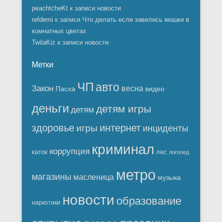
peachtcheKt
к записи
новости
refdemi
к записи
Что делать если завелись мошки в
комнатных цветах
TwilaKiz
к записи
новости
Метки
ЧП
авто
Закон
весна
Пасха
видео
деньги
детям игры
детям
здоровье
интернет
игры
инциденты
криминал
коррупция
каток
лес
логопед
метро
магазины
масленица
музыка
новости
образование
наркотики